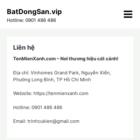
Skip
BatDongSan.vip
to
content
Hotline: 0901 486 486
Liên hệ
TenMienXanh.com –
Nơi thương hiệu cất cánh!
Địa chỉ: Vinhomes Grand Park, Nguyễn Xiển,
Phường Long Bình, TP Hồ Chí Minh
Website: https://tenmienxanh.com
Hotline: 0901 486 486
Email: trinhcukien@gmail.com